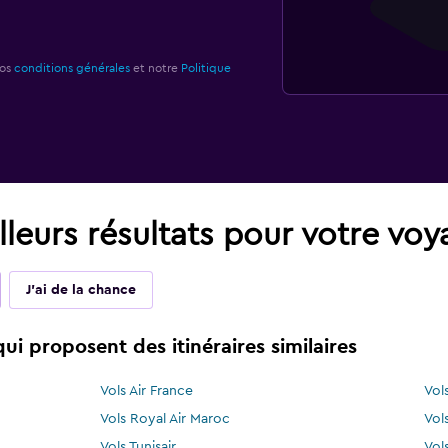
nos
conditions générales
et notre
Politique
leurs résultats pour votre vo
J'ai de la chance
i proposent des itinéraires similaires
Vols Air France
Vol
Vols Royal Air Maroc
Vols
Vols Tunisair
Vol