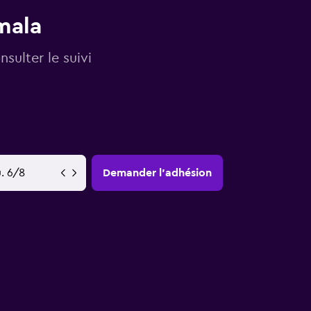
mala
sulter le suivi
YY-MM-DD
Demander l’adhésion