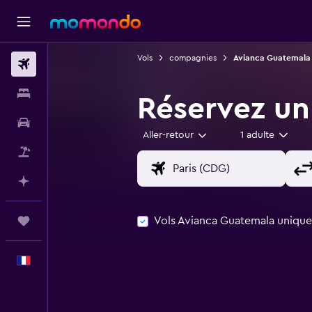
Vols
compagnies
Avianca Guatemala
Vols
Hébergements
Réservez un
Voitures
Aller-retour
1 adulte
Vol+Hôtel
Planifier avec l’IA
Vols Avianca Guatemala uniqu
Trips
Français