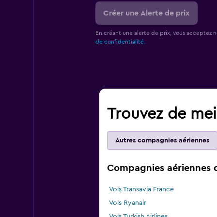
Créer une Alerte de prix
En créant une alerte de prix, vous acceptez 
de confidentialité.
Trouvez de meil
Autres compagnies aériennes
Compagnies aériennes qu
Vols Transavia France
Vols Ryanair
Vols Turkish Airlines