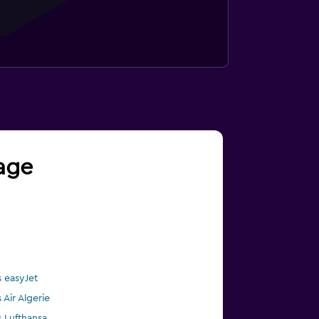
yage
s easyJet
 Air Algerie
s Lufthansa