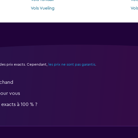
Vols Vueling
Vol
des prix exacts. Cependant,
les prix ne sont pas garantis
.
rchand
pour vous
s exacts à 100 % ?