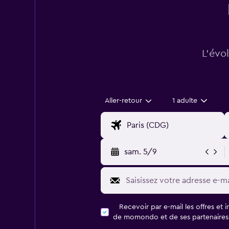
L’évo
Aller-retour
1 adulte
sam. 5/9
Recevoir par e-mail les offres et 
de momondo et de ses partenaires