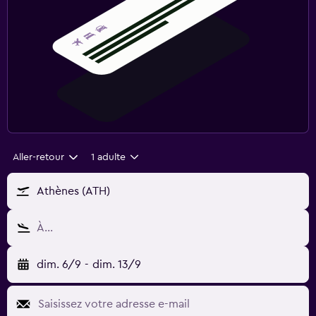
Aller-retour
1 adulte
Athènes (ATH)
À…
dim. 6/9
-
dim. 13/9