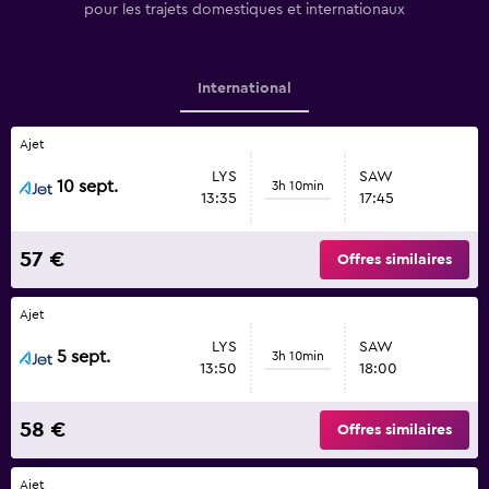
pour les trajets domestiques et internationaux
International
Ajet
LYS
SAW
10 sept.
3h 10min
13:35
17:45
57 €
Offres similaires
Ajet
LYS
SAW
5 sept.
3h 10min
13:50
18:00
58 €
Offres similaires
Ajet