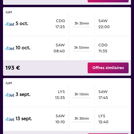
Ajet
CDG
SAW
5 oct.
3h 35min
17:25
22:00
SAW
CDG
10 oct.
3h 55min
08:40
11:35
193 €
Offres similaires
Ajet
LYS
SAW
3 sept.
3h 10min
13:35
17:45
SAW
LYS
13 sept.
3h 30min
10:10
12:40