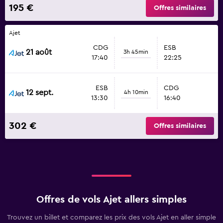
195 €
Offres similaires
Ajet
CDG
ESB
21 août
3h 45min
17:40
22:25
ESB
CDG
12 sept.
4h 10min
13:30
16:40
302 €
Offres similaires
Offres de vols Ajet allers simples
Trouvez un billet et comparez les prix des vols Ajet en aller simple