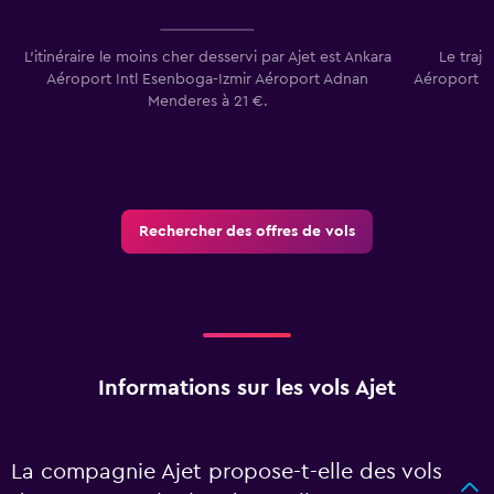
L’itinéraire le moins cher desservi par Ajet est Ankara
Le traj
Aéroport Intl Esenboga-Izmir Aéroport Adnan
Aéroport d'A
Menderes à 21 €.
Rechercher des offres de vols
Informations sur les vols Ajet
La compagnie Ajet propose-t-elle des vols