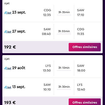
Ajet
CDG
SAW
23 sept.
3h 35min
12:35
17:10
SAW
CDG
27 sept.
3h 55min
08:40
11:35
192 €
Offres similaires
Ajet
LYS
SAW
29 août
3h 10min
13:50
18:00
SAW
LYS
13 sept.
3h 30min
10:10
12:40
193 €
Offres similaires