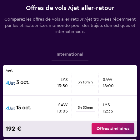
Offres de vols Ajet aller-retour
Comparez les offres de vols aller-retour Ajet trouvées récemment
par les utilisateur·ices momondo pour des trajets domestiques et
internationaux.
International
Ajet
LYS
SAW
3 oct.
3h 10min
13:50
18:00
SAW
LYS
15 oct.
3h 30min
10:05
12:35
192 €
Offres similaires