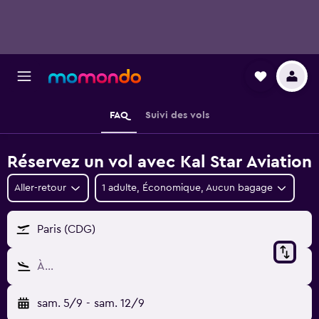
FAQ
Suivi des vols
Réservez un vol avec Kal Star Aviation
Aller-retour
1 adulte, Économique, Aucun bagage
Paris (CDG)
À…
sam. 5/9
-
sam. 12/9