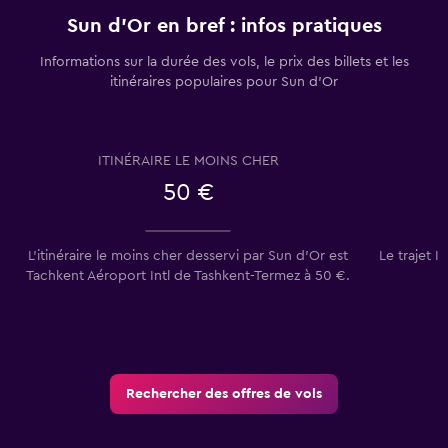
Sun d'Or en bref : infos pratiques
Informations sur la durée des vols, le prix des billets et les
itinéraires populaires pour Sun d'Or
ITINÉRAIRE LE MOINS CHER
50 €
L’itinéraire le moins cher desservi par Sun d'Or est
Le trajet I
Tachkent Aéroport Intl de Tashkent-Termez à 50 €.
Rechercher des offres de vols