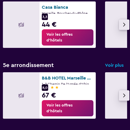
Casa Bianca
Marseille, Bouches-du-Rhône
3,3
44 €
Voir les offres
d’hôtels
5e arrondissement
Voir plus
B&B HOTEL Marseille Centre La Timone
1-3 Chemin De l'Armée d'Afrique, Marseille, Bouches-du-Rhône
2 étoiles
8,0
67 €
Voir les offres
d’hôtels