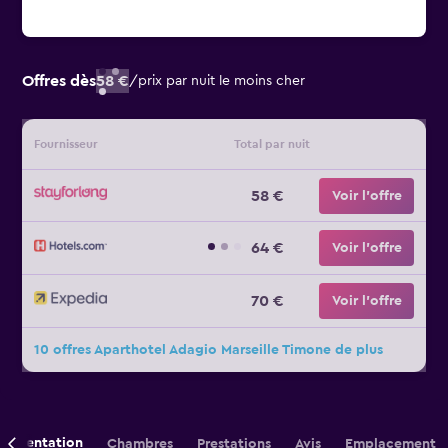
Offres dès
58 €
/
prix par nuit le moins cher
Fournisseur
Total par nuit
58 €
Voir l’offre
64 €
Voir l’offre
70 €
Voir l’offre
10 offres Aparthotel Adagio Marseille Timone de plus
Présentation
Chambres
Prestations
Avis
Emplacement