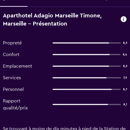
Aparthotel Adagio Marseille Timone,
Marseille - Présentation
Propreté
8,3
Confort
8,4
Emplacement
8,3
Services
7,9
Personnel
8,7
Rapport
8,1
qualité/prix
Se trouvant à moins de dix minutes à pied de la Station de