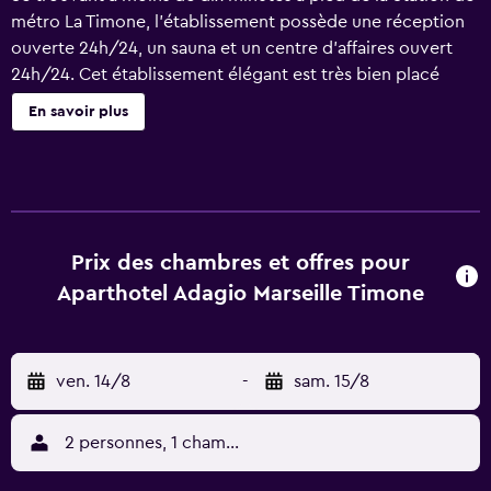
métro La Timone, l'établissement possède une réception
ouverte 24h/24, un sauna et un centre d'affaires ouvert
24h/24. Cet établissement élégant est très bien placé
dans le quartier de Saint-Pierre. Une variété de services
En savoir plus
premium est disponible pour les clients de
l'établissement, dont un concierge, des services de baby-
sitting et un service de location de voitures. Des
installations de remise en forme sont à votre disposition
sur place. Les clients peuvent aussi profiter du service de
location de bicyclette de l'établissement. L'établissement
Prix des chambres et offres pour
possède des appartements modernes et contemporains
Aparthotel Adagio Marseille Timone
avec un réfrigérateur, un lave-vaissellle et un micro-ondes.
Des appartements communicants sont spécialement
aménagés pour les familles. Le Hipark Design Suites
ven. 14/8
-
sam. 15/8
Marseille constitue un pied-à-terre pratique pour visiter
Vieux-Port de Marseille et le Stade Vélodrome ainsi que
tout ce que la région renferme. L'Université d'Aix-
2 personnes, 1 chambre
Marseille, le Musée de la Faïence et le Parc national des