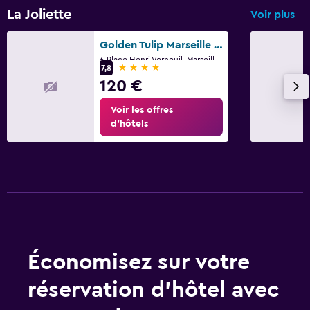
La Joliette
Voir plus
Golden Tulip Marseille Euromed
6 Place Henri Verneuil, Marseille, Bouches-du-Rhône
4 étoiles
7,8
120 €
Voir les offres
d’hôtels
Économisez sur votre
réservation d’hôtel avec