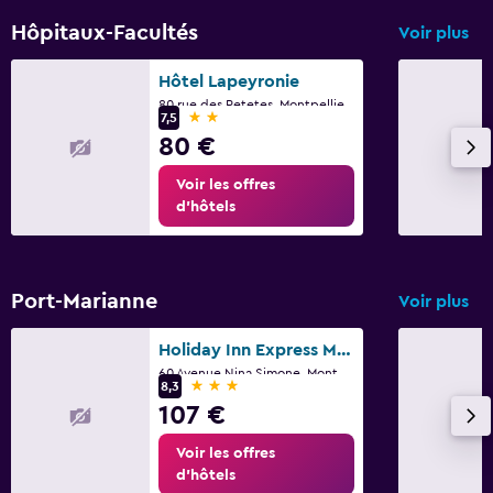
Hôpitaux-Facultés
Voir plus
Hôtel Lapeyronie
80 rue des Petetes, Montpellier, Hérault
2 étoiles
7,5
80 €
Voir les offres
d’hôtels
Port-Marianne
Voir plus
Holiday Inn Express Montpellier - Odysseum By IHG
60 Avenue Nina Simone, Montpellier, Hérault
3 étoiles
8,3
107 €
Voir les offres
d’hôtels