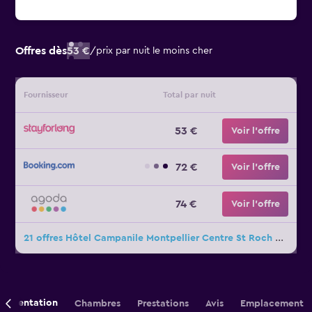
Offres dès
53 €
/
prix par nuit le moins cher
Fournisseur
Total par nuit
53 €
Voir l’offre
72 €
Voir l’offre
74 €
Voir l’offre
21 offres Hôtel Campanile Montpellier Centre St Roch de plus
Présentation
Chambres
Prestations
Avis
Emplacement