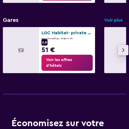
Gares
Voir plus
LGC Habitat- private room- Gare Saint-Roch
Montpellier, Hérault
6,8
51 €
Voir les offres
d’hôtels
Économisez sur votre