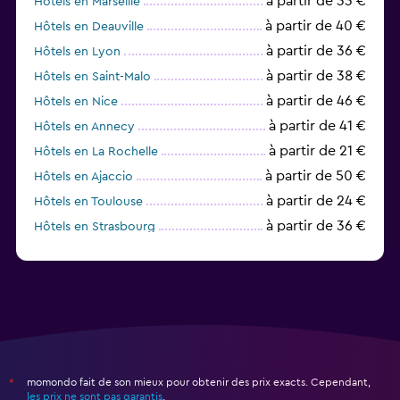
à partir de 33 €
Hôtels en Marseille
à partir de 40 €
Hôtels en Deauville
à partir de 36 €
Hôtels en Lyon
à partir de 38 €
Hôtels en Saint-Malo
à partir de 46 €
Hôtels en Nice
à partir de 41 €
Hôtels en Annecy
à partir de 21 €
Hôtels en La Rochelle
à partir de 50 €
Hôtels en Ajaccio
à partir de 24 €
Hôtels en Toulouse
à partir de 36 €
Hôtels en Strasbourg
à partir de 31 €
Hôtels en Bordeaux
momondo fait de son mieux pour obtenir des prix exacts. Cependant,
*
les prix ne sont pas garantis
.