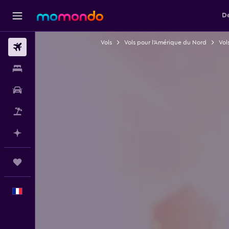
De
Vols
Vols pour l'Amérique du Nord
Vol
Vols
Hébergements
Voitures
Vol+Hôtel
Planifier avec l’IA
Trips
Français