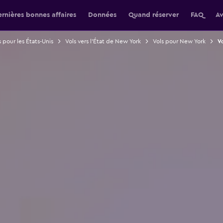
rnières bonnes affaires
Données
Quand réserver
FAQ
Av
s pour les États-Unis
Vols vers l'État de New York
Vols pour New York
V