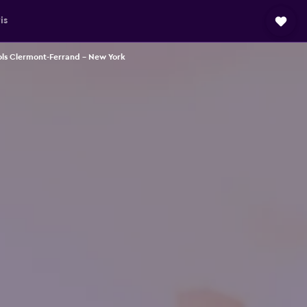
is
ols Clermont-Ferrand - New York