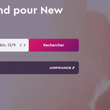
and pour New
dim. 13/9
Rechercher