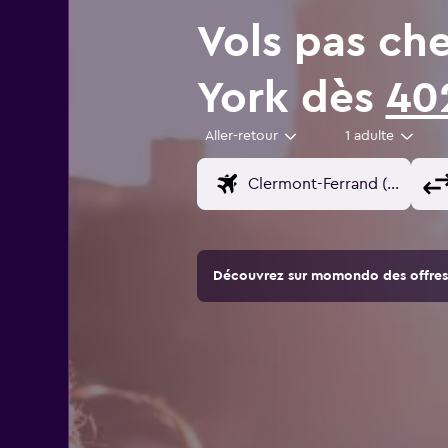
Vols pas ch
York dès
40
Aller-retour
1 adulte
Découvrez sur momondo des offres 