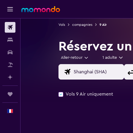
Vols
compagnies
9 Air
Vols
Hébergements
Réservez un 
Voitures
Aller-retour
1 adulte
Vol+Hôtel
Planifier avec l’IA
Vols 9 Air uniquement
Trips
Français