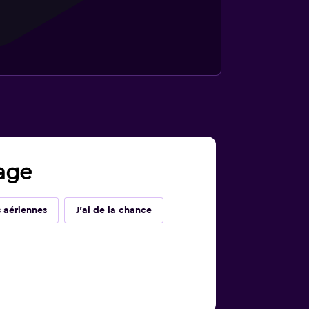
yage
 aériennes
J'ai de la chance