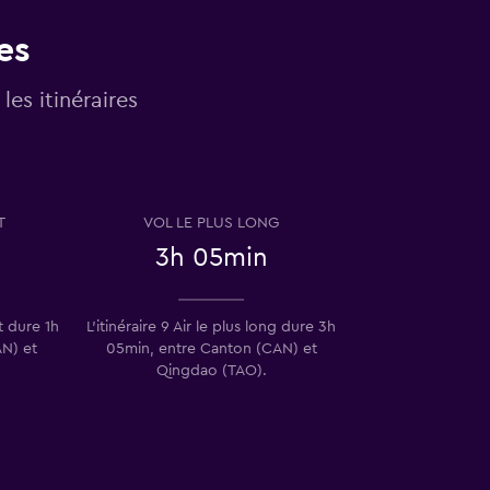
es
les itinéraires
T
VOL LE PLUS LONG
3h 05min
rt dure 1h
L’itinéraire 9 Air le plus long dure 3h
N) et
05min, entre Canton (CAN) et
Qingdao (TAO).