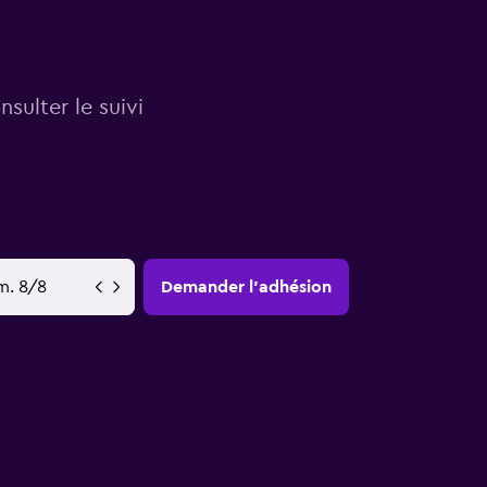
sulter le suivi
YY-MM-DD
Demander l’adhésion