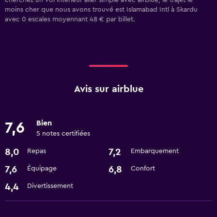
cherchez un vol intérieur aller simple avec airblue, le trajet le
moins cher que nous avons trouvé est Islamabad Intl à Skardu
avec 0 escales moyennant 48 € par billet.
Avis sur airblue
Bien
7,6
5 notes certifiées
8,0
7,2
Repas
Embarquement
7,6
6,8
Équipage
Confort
4,4
Divertissement