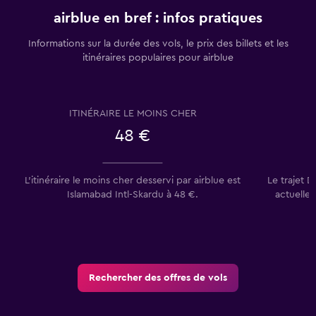
airblue en bref : infos pratiques
Informations sur la durée des vols, le prix des billets et les
itinéraires populaires pour airblue
ITINÉRAIRE LE MOINS CHER
48 €
L’itinéraire le moins cher desservi par airblue est
Le trajet 
Islamabad Intl-Skardu à 48 €.
actuellem
Rechercher des offres de vols