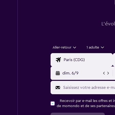
L’évo
Aller-retour
1 adulte
dim. 6/9
Recevoir par e-mail les offres et 
de momondo et de ses partenaires