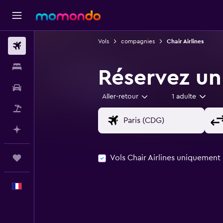
Vols
compagnies
Chair Airlines
Vols
Hébergements
Réservez un 
Voitures
Aller-retour
1 adulte
Vol+Hôtel
Planifier avec l’IA
Vols Chair Airlines uniquement
Trips
Français