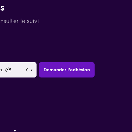
es
sulter le suivi
YY-MM-DD
Demander l’adhésion