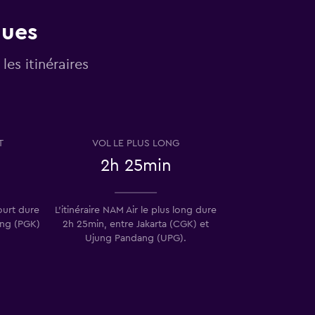
ques
les itinéraires
T
VOL LE PLUS LONG
2h 25min
court dure
L’itinéraire NAM Air le plus long dure
ang (PGK)
2h 25min, entre Jakarta (CGK) et
Ujung Pandang (UPG).