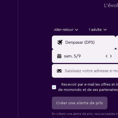
L’évo
Aller-retour
1 adulte
sam. 5/9
Recevoir par e-mail les offres et 
de momondo et de ses partenaires
Créer une Alerte de prix
En créant une alerte de prix, vous acceptez 