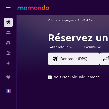
Vols
compagnies
NAM Air
Vols
Hébergements
Réservez un
Voitures
Aller-retour
1 adulte
Vol+Hôtel
Planifier avec l’IA
Vols NAM Air uniquement
Trips
Français