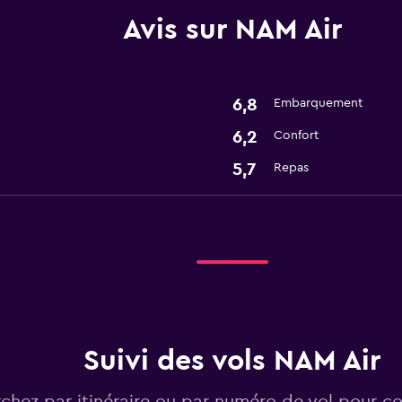
Avis sur NAM Air
6,8
Embarquement
6,2
Confort
5,7
Repas
Suivi des vols NAM Air
chez par itinéraire ou par numéro de vol pour con