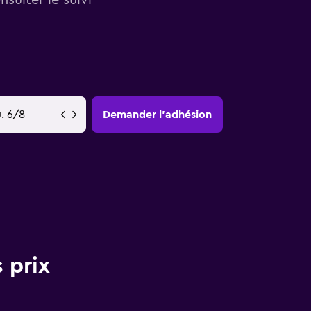
YY-MM-DD
Demander l’adhésion
 prix