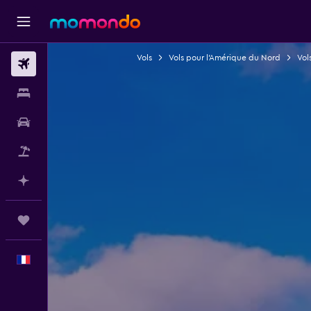
Vols
Vols pour l'Amérique du Nord
Vol
Vols
Hébergements
Voitures
Vol+Hôtel
Planifier avec l’IA
Trips
Français