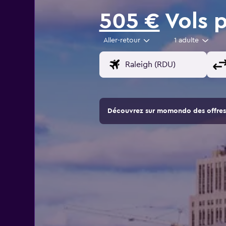
505 €
Vols p
Aller-retour
1 adulte
Découvrez sur momondo des offres 