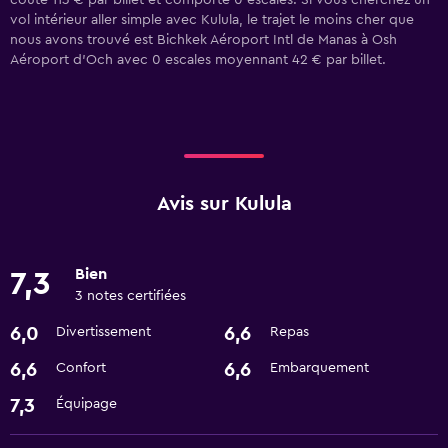
coûte 113 € par billet et comporte 0 escales. Si vous cherchez un
vol intérieur aller simple avec Kulula, le trajet le moins cher que
nous avons trouvé est Bichkek Aéroport Intl de Manas à Osh
Aéroport d'Och avec 0 escales moyennant 42 € par billet.
Avis sur Kulula
Bien
7,3
3 notes certifiées
6,0
6,6
Divertissement
Repas
6,6
6,6
Confort
Embarquement
7,3
Équipage