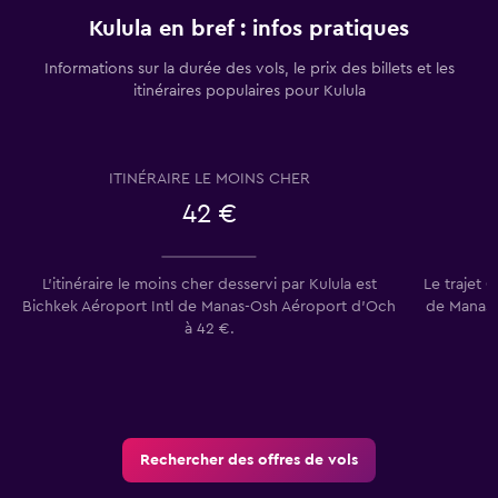
Kulula en bref : infos pratiques
Informations sur la durée des vols, le prix des billets et les
itinéraires populaires pour Kulula
ITINÉRAIRE LE MOINS CHER
42 €
L’itinéraire le moins cher desservi par Kulula est
Le trajet 
Bichkek Aéroport Intl de Manas-Osh Aéroport d'Och
de Manas e
à 42 €.
Rechercher des offres de vols