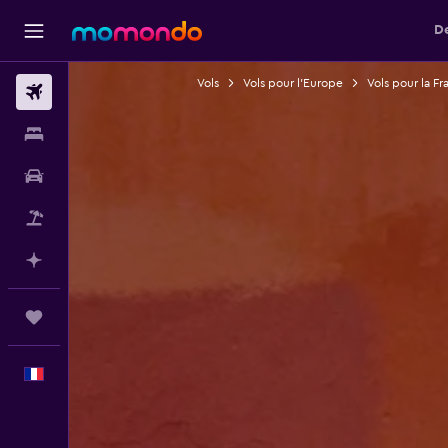
De
Vols
Vols pour l'Europe
Vols pour la Fr
Vols
Hébergements
Voitures
Vol+Hôtel
Planifier avec l’IA
Trips
Français