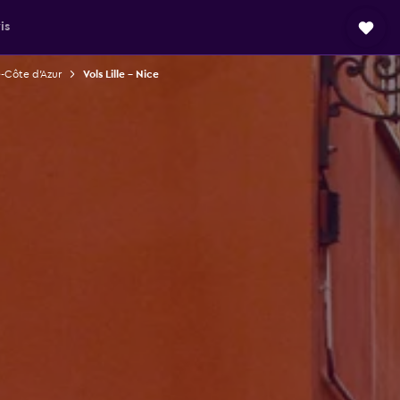
is
e-Côte d'Azur
Vols Lille - Nice