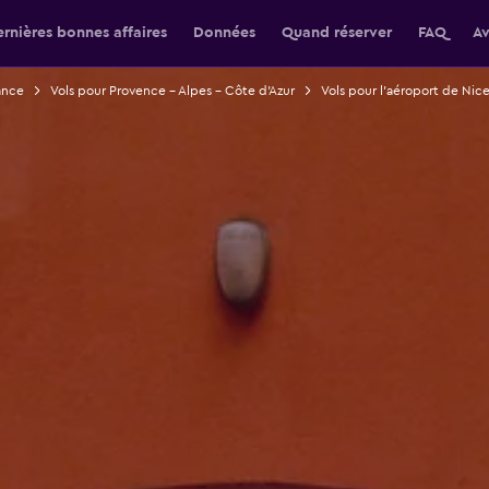
rnières bonnes affaires
Données
Quand réserver
FAQ
Av
ance
Vols pour Provence - Alpes - Côte d'Azur
Vols pour l'aéroport de Nic